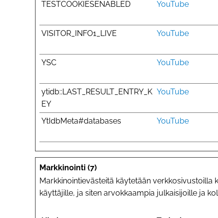
TESTCOOKIESENABLED
YouTube
VISITOR_INFO1_LIVE
YouTube
YSC
YouTube
ytidb::LAST_RESULT_ENTRY_K
YouTube
EY
YtIdbMeta#databases
YouTube
Markkinointi (7)
Markkinointievästeitä käytetään verkkosivustoilla k
käyttäjille, ja siten arvokkaampia julkaisijoille ja 