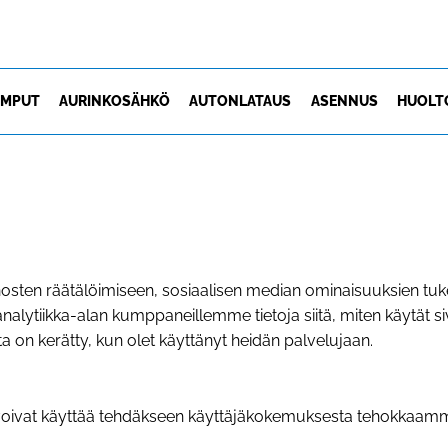
UMPUT
AURINKOSÄHKÖ
AUTONLATAUS
ASENNUS
HUOLT
osten räätälöimiseen, sosiaalisen median ominaisuuksien t
analytiikka-alan kumppaneillemme tietoja siitä, miten käytä
joita on kerätty, kun olet käyttänyt heidän palvelujaan.
tot voivat käyttää tehdäkseen käyttäjäkokemuksesta tehokkaam