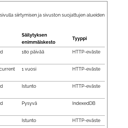
vulla siirtymisen ja sivuston suojattujen alueiden
Säilytyksen
Tyyppi
enimmäiskesto
ed
180 päivää
HTTP-eväste
 current
1 vuosi
HTTP-eväste
ed
Istunto
HTTP-eväste
ed
Pysyvä
IndexedDB
Istunto
HTTP-eväste