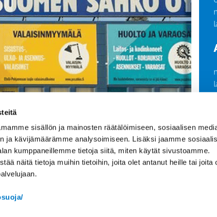
l
l
teitä
mamme sisällön ja mainosten räätälöimiseen, sosiaalisen medi
n ja kävijämäärämme analysoimiseen. Lisäksi jaamme sosiaali
alan kumppaneillemme tietoja siitä, miten käytät sivustoamme.
s-Suomen Sähkö
l
OTA YHTEYTTÄ ›
näitä tietoja muihin tietoihin, joita olet antanut heille tai joita 
näjoki
P
palvelujaan.
osuoja/