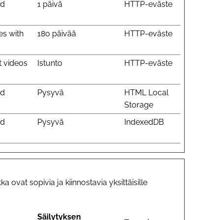
ed
1 päivä
HTTP-eväste
es with
180 päivää
HTTP-eväste
t videos
Istunto
HTTP-eväste
ed
Pysyvä
HTML Local
Storage
ed
Pysyvä
IndexedDB
 ovat sopivia ja kiinnostavia yksittäisille
Säilytyksen