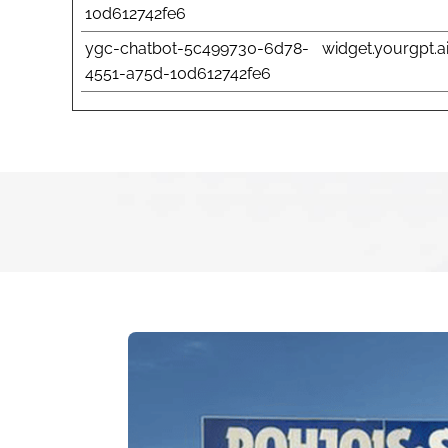
10d612742fe6
ygc-chatbot-5c499730-6d78-
widget.yourgpt.a
4551-a75d-10d612742fe6