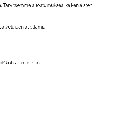
ta. Tarvitsemme suostumuksesi kaikenlaisten
palveluiden asettamia.
ökohtaisia tietojasi.