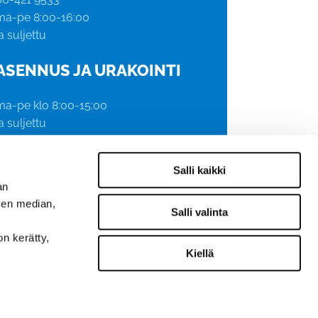
ma-pe 8:00-16:00
a suljettu
ASENNUS JA URAKOINTI
ma-pe klo 8:00-15:00
a suljettu
LAITOS- JA
Salli kaikki
KODINKONEHUOLTO
an
sen median,
ma-pe 8:00-16:00
Salli valinta
a suljettu
on kerätty,
uhelinajat: ma-pe klo 8-11 ja 12-14
Kiellä
06-421 9544 ja 06-421 9545