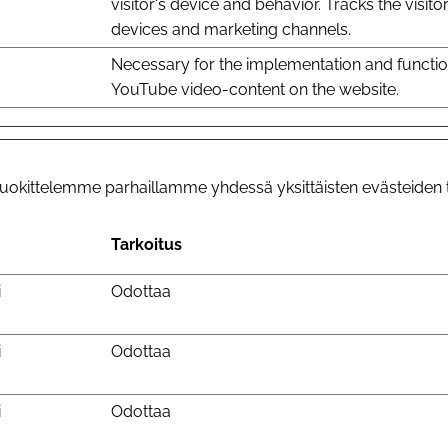
visitor's device and behavior. Tracks the visito
devices and marketing channels.
Necessary for the implementation and function
YouTube video-content on the website.
 luokittelemme parhaillamme yhdessä yksittäisten evästeiden t
Tarkoitus
i
Odottaa
i
Odottaa
i
Odottaa