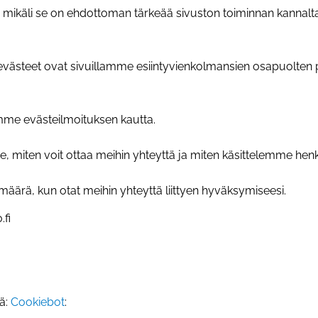
i, mikäli se on ehdottoman tärkeää sivuston toiminnan kannal
t evästeet ovat sivuillamme esiintyvienkolmansien osapuolten 
amme evästeilmoituksen kautta.
 miten voit ottaa meihin yhteyttä ja miten käsittelemme henkil
äärä, kun otat meihin yhteyttä liittyen hyväksymiseesi.
fi
jä:
Cookiebot
: