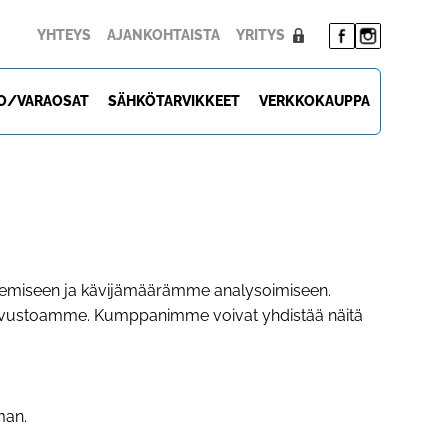
YHTEYS
AJANKOHTAISTA
YRITYS
O/VARAOSAT
SÄHKÖTARVIKKEET
VERKKOKAUPPA
ukemiseen ja kävijämäärämme analysoimiseen.
t sivustoamme. Kumppanimme voivat yhdistää näitä
man.