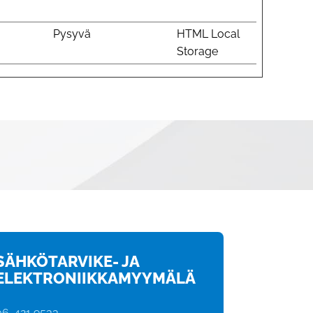
Pysyvä
HTML Local
Storage
SÄHKÖTARVIKE- JA
ELEKTRONIIKKAMYYMÄLÄ
06-421 9533