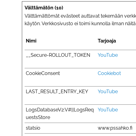
Välttämätön (10)
Välttämättömät evästeet auttavat tekemään verkkos
käytön. Verkkosivusto ei toimi kunnolla ilman näitä
Nimi
Tarjoaja
__Secure-ROLLOUT_TOKEN
YouTube
CookieConsent
Cookiebot
LAST_RESULT_ENTRY_KEY
YouTube
LogsDatabaseV2:V#||LogsReq
YouTube
uestsStore
statsio
www.pssahko.fi