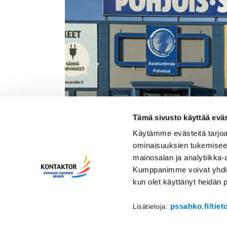
Tämä sivusto käyttää eväs
Käytämme evästeitä tarjoa
ominaisuuksien tukemisee
mainosalan ja analytiikka-
Oy Kontaktor Ab / Pohjoi
Kumppanimme voivat yhdistää 
Kauppaneliö 12, 60120 Sei
kun olet käyttänyt heidän 
pssahko.fi/tiet
Lisätietoja: