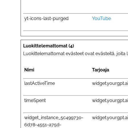
yt-icons-last-purged
YouTube
Luokittelemattomat (4)
Luokittelemattomat evästeet ovat evästeitä, joita
Nimi
Tarjoaja
lastActiveTime
widget.yourgpt.a
timeSpent
widget.yourgpt.a
widget_instance_5c499730-
widget.yourgpt.a
6d78-4551-a75d-