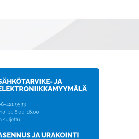
SÄHKÖTARVIKE- JA
ELEKTRONIIKKAMYYMÄLÄ
06-421 9533
ma-pe 8:00-16:00
a suljettu
ASENNUS JA URAKOINTI