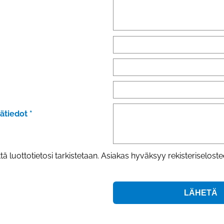
sätiedot
*
tä luottotietosi tarkistetaan. Asiakas hyväksyy rekisterisel