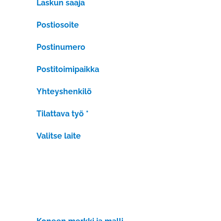
Laskun saaja
Postiosoite
Postinumero
Postitoimipaikka
Yhteyshenkilö
Tilattava työ
*
Valitse laite