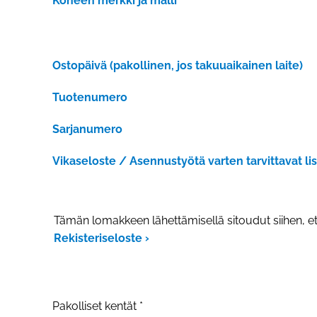
Koneen merkki ja malli
Ostopäivä (pakollinen, jos takuuaikainen laite)
Tuotenumero
Sarjanumero
Vikaseloste / Asennustyötä varten tarvittavat li
Tämän lomakkeen lähettämisellä sitoudut siihen, et
Rekisteriseloste ›
Pakolliset kentät *