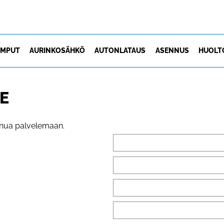
UMPUT
AURINKOSÄHKÖ
AUTONLATAUS
ASENNUS
HUOLT
E
inua palvelemaan.