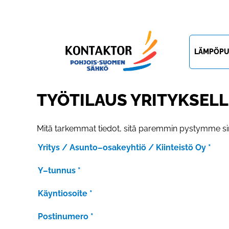
LÄMPÖP
TYÖTILAUS YRITYKSELL
Mitä tarkemmat tiedot, sitä paremmin pystymme s
Yritys / Asunto–osakeyhtiö / Kiinteistö Oy
*
Y–tunnus
*
Käyntiosoite
*
Postinumero
*